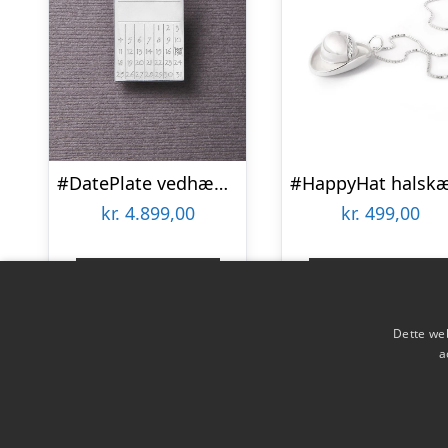
#DatePlate vedhæng og halskæde uden måned 70 cm – Sterling sølv med diamant
kr.
4.899,00
kr.
499,00
Gå til shop
Gå til shop
Dette web
a