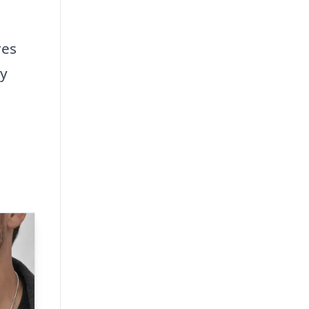
res
ry