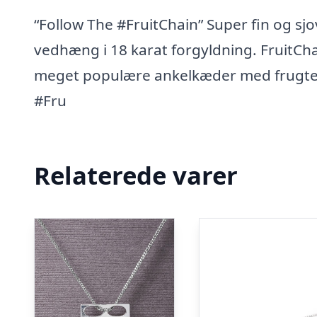
“Follow The #FruitChain” Super fin og s
vedhæng i 18 karat forgyldning. FruitCh
meget populære ankelkæder med frugter
#Fru
Relaterede varer