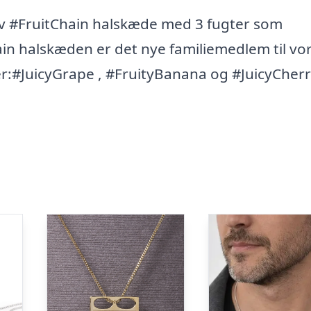
jov #FruitChain halskæde med 3 fugter som
ain halskæden er det nye familiemedlem til vo
:#JuicyGrape , #FruityBanana og #JuicyCher