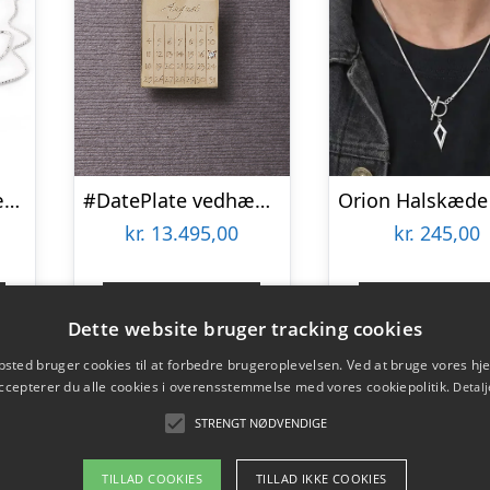
#HappyHat halskæde 50 cm – Hat med fjer vedhæng – Sterling Forsølvet
#DatePlate vedhæng og halskæde 50 CM – 14 karat guld med diamant
kr.
13.495,00
kr.
245,00
Gå til shop
Gå til sho
Dette website bruger tracking cookies
sted bruger cookies til at forbedre brugeroplevelsen. Ved at bruge vores 
ccepterer du alle cookies i overensstemmelse med vores cookiepolitik.
Detalj
STRENGT NØDVENDIGE
TILLAD COOKIES
TILLAD IKKE COOKIES