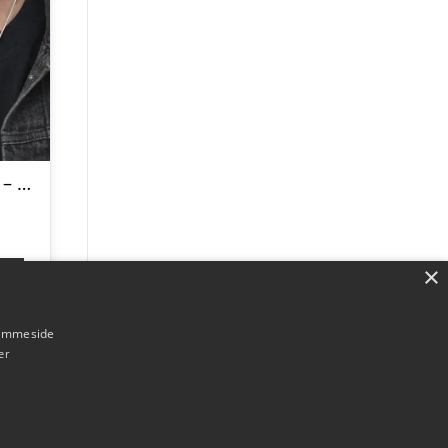
Orion Halskæde – Herre Halskæde i Rustfrit Stål med Vedhæng
×
p
hjemmeside
er